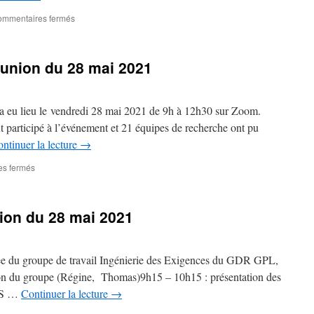
sur
mmentaires fermés
Session
du
GT
éunion du 28 mai 2021
IE
aux
journées
du
 eu lieu le vendredi 28 mai 2021 de 9h à 12h30 sur Zoom.
GDR
t participé à l’événement et 21 équipes de recherche ont pu
GPL
ntinuer la lecture
→
2021
sur
s fermés
Compte-
rendu
de
ion du 28 mai 2021
la
réunion
du
28
ée du groupe de travail Ingénierie des Exigences du GDR GPL,
mai
ion du groupe (Régine, Thomas)9h15 – 10h15 : présentation des
2021
I3S …
Continuer la lecture
→