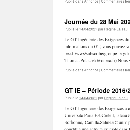
Publié dans
Annonce
|
Commentaires fe
Journée du 28 Mai 20
Publié le
14/04/2021
par
Regine Laleau
Le GT Ingénierie des Exigences du
informations du GT, vous pouvez vous
pec.fr/wws/subscribe/groupe-ie-gdr-
Thomas.Polacsek@onera.fr) Nous 
Publié dans
Annonce
|
Commentaires fe
GT IE – Période 2016/
Publié le
14/04/2021
par
Regine Laleau
Le GT Ingénierie des Exigences a é
Université Paris-Est Créteil, laleau
Sorbonne, Camille.Salinesi@univ-par
constitue une activité cruciale dans