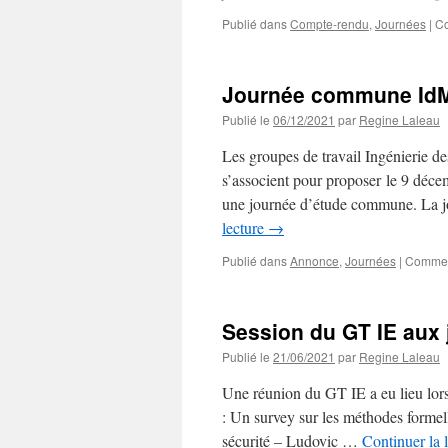
Publié dans
Compte-rendu
,
Journées
|
Co
Journée commune IdM&
Publié le
06/12/2021
par
Regine Laleau
Les groupes de travail Ingénierie d
s’associent pour proposer le 9 décem
une journée d’étude commune. La 
lecture
→
Publié dans
Annonce
,
Journées
|
Commen
Session du GT IE aux
Publié le
21/06/2021
par
Regine Laleau
Une réunion du GT IE a eu lieu lor
: Un survey sur les méthodes forme
sécurité – Ludovic …
Continuer la 