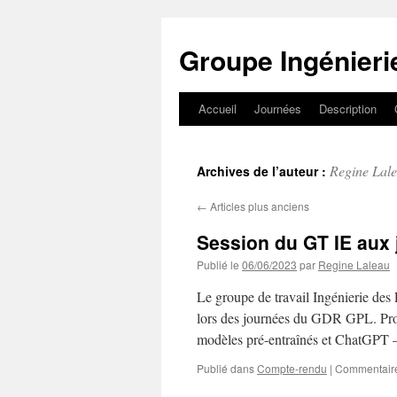
Groupe Ingénier
Accueil
Journées
Description
Aller
au
Regine Lal
Archives de l’auteur :
contenu
←
Articles plus anciens
Session du GT IE aux
Publié le
06/06/2023
par
Regine Laleau
Le groupe de travail Ingénierie des
lors des journées du GDR GPL. Prog
modèles pré-entraînés et ChatGPT 
Publié dans
Compte-rendu
|
Commentaire