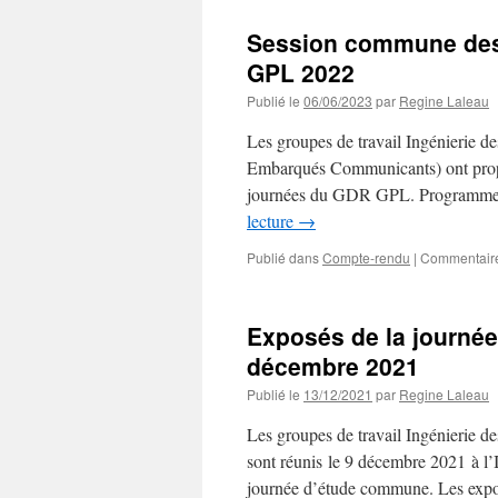
Session commune des
GPL 2022
Publié le
06/06/2023
par
Regine Laleau
Les groupes de travail Ingénierie 
Embarqués Communicants) ont propo
journées du GDR GPL. Programme 
lecture
→
Publié dans
Compte-rendu
|
Commentaire
Exposés de la journé
décembre 2021
Publié le
13/12/2021
par
Regine Laleau
Les groupes de travail Ingénierie d
sont réunis le 9 décembre 2021 à l’I
journée d’étude commune. Les expo