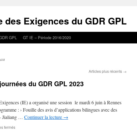
ie des Exigences du GDR GPL
GDR GPL
GT IE – Période 2016/2020
eau
Articles plus récents
→
 journées du GDR GPL 2023
 Exigences (IE) a organisé une session le mardi 6 juin à Rennes
ramme : › Fouille des avis d’applications bilingues avec des
– Jialiang …
Continuer la lecture
→
sur
s fermés
Session