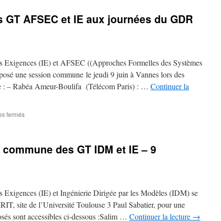
du
GT
 GT AFSEC et IE aux journées du GDR
IE
aux
journées
du
GDR
des Exigences (IE) et AFSEC ((Approches Formelles des Systèmes
GPL
2023
sé une session commune le jeudi 9 juin à Vannes lors des
: – Rabéa Ameur-Boulifa (Télécom Paris) : …
Continuer la
sur
s fermés
Session
commune
des
e commune des GT IDM et IE – 9
GT
AFSEC
et
IE
aux
es Exigences (IE) et Ingénierie Dirigée par les Modèles (IDM) se
journées
du
RIT, site de l’Université Toulouse 3 Paul Sabatier, pour une
GDR
sés sont accessibles ci-dessous :Salim …
Continuer la lecture
→
GPL