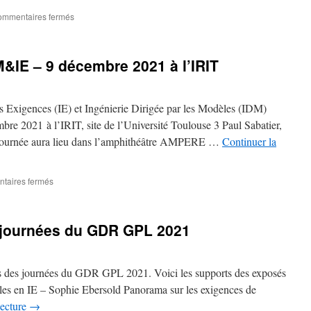
2022
sur
mmentaires fermés
Exposés
de
la
IE – 9 décembre 2021 à l’IRIT
journée
commune
des
GT
es Exigences (IE) et Ingénierie Dirigée par les Modèles (IDM)
IDM
bre 2021 à l’IRIT, site de l’Université Toulouse 3 Paul Sabatier,
et
journée aura lieu dans l’amphithéâtre AMPERE …
Continuer la
IE
–
9
décembre
sur
taires fermés
2021
Journée
commune
IdM&IE
 journées du GDR GPL 2021
–
9
décembre
2021
s des journées du GDR GPL 2021. Voici les supports des exposés
à
lles en IE – Sophie Ebersold Panorama sur les exigences de
l’IRIT
lecture
→