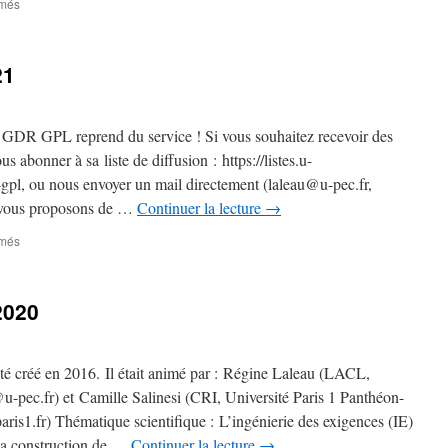
sur
rmés
Programme
de
la
21
réunion
du
28
mai
 GDR GPL reprend du service ! Si vous souhaitez recevoir des
2021
 abonner à sa liste de diffusion : https://listes.u-
gpl, ou nous envoyer un mail directement (laleau@u-pec.fr,
vous proposons de …
Continuer la lecture
→
sur
rmés
Journée
du
28
2020
Mai
2021
té créé en 2016. Il était animé par : Régine Laleau (LACL,
@u-pec.fr) et Camille Salinesi (CRI, Université Paris 1 Panthéon-
is1.fr) Thématique scientifique : L’ingénierie des exigences (IE)
 la construction de …
Continuer la lecture
→